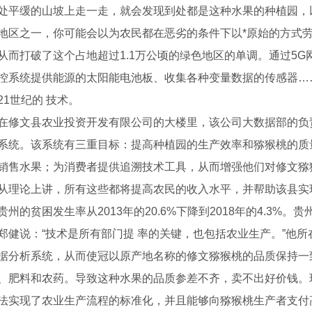
处平缓的山坡上走一走，就会发现到处都是这种水果的种植园，
地区之一，你可能会以为农民都在恶劣的条件下以*原始的方式
从而打破了这个占地超过1.1万公顷的绿色地区的单调。通过5G
控系统提供能源的太阳能电池板、收集各种变量数据的传感器…
21世纪的 技术。
文县农业投资开发有限公司的大楼里，该公司大数据部的负责人
系统。该系统有三重目标：提高种植园的生产效率和猕猴桃的质量
销售水果；为消费者提供追溯技术工具，从而增强他们对修文猕
论上讲，所有这些都将提高农民的收入水平，并帮助该县实现
贵州的贫困发生率从2013年的20.6%下降到2018年的4.3%。
说：“技术是所有部门提 率的关键，也包括农业生产。”他所在
据分析系统，从而使冠以原产地名称的修文猕猴桃的品质保持一
腻子
、肥料和农药。导致这种水果的品质参差不齐，卖不出好价钱。现
法实现了农业生产流程的标准化，并且能够向猕猴桃生产者支付