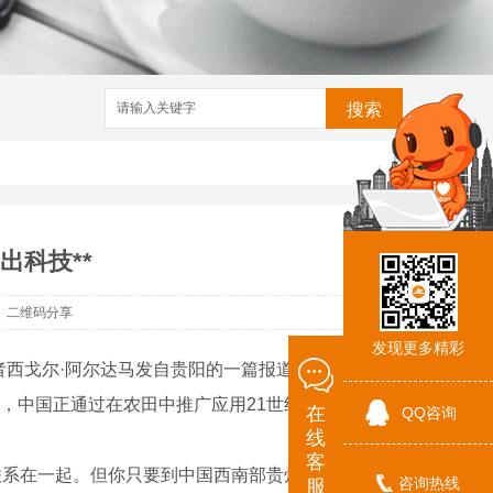
搜索
出科技**
二维码分享
发现更多精彩
者西戈尔·阿尔达马发自贵阳的一篇报道，题为
，中国正通过在农田中推广应用21世纪的 技术
在
QQ咨询
线
客
系在一起。但你只要到中国西南部贵州省修文
咨询热线
服