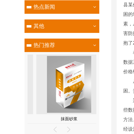
县某
热点新闻
困的
素，
其他
害防
抱了
热门推荐
在修
数据
价格
从理
困。
郑健
些数
膏
抹面砂浆
外墙细
方法
经设