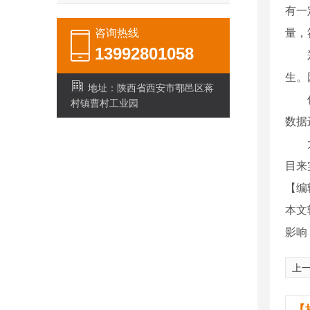
有一
咨询热线
量，
13992801058
郑健
生。
地址：陕西省西安市鄠邑区蒋
传感
村镇曹村工业园
数据
大数
目来
【编
本文
影响
上