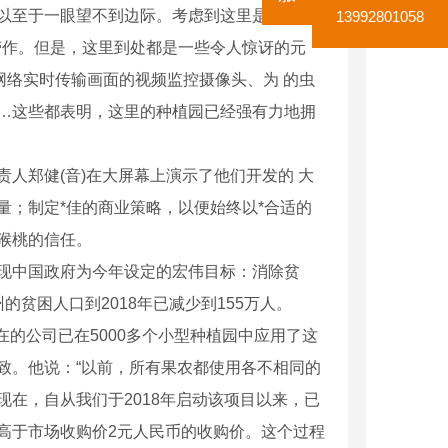
以至于一眼望不到边际。考虑到这里是该国*贫
13992801058
劳作。但是，这里到处都是一些令人惊讶的元
网络实时传输画面的视频监控摄像头、为 的虫
…这些都表明，这里的种植园已经强有力地拥
郑健(音)在大屏幕上演示了他们开发的 大
；制定*佳的商业策略，以便始终以*合适的
猴桃的信任。
中国政府为今年设定的宏伟目标：消除贫
贵州的贫困人口到2018年已减少到155万人。
的公司已在5000多个小型种植园中应用了这
致。他说：“以前，所有果农都使用各不相同的
在，自从我们于2018年启动该项目以来，已
高于市场收购价2元人民币的收购价。这个过程