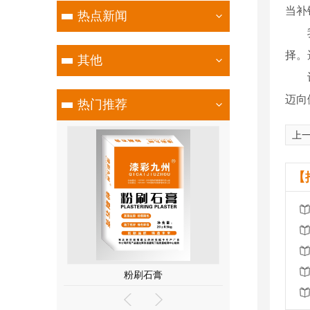
当补
热点新闻
择。
其他
迈向
热门推荐
上
【
石膏
粉刷石膏
抹面