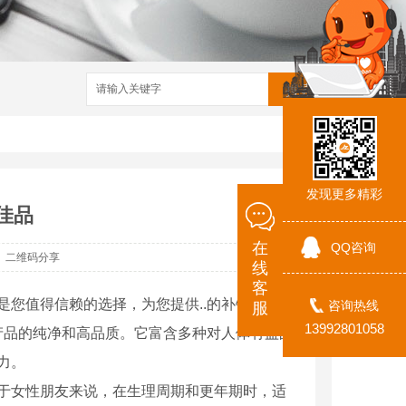
搜索
发现更多精彩
佳品
在
QQ咨询
二维码分享
线
客
您值得信赖的选择，为您提供..的补钙体验。
咨询热线
服
13992801058
产品的纯净和高品质。它富含多种对人体有益的
力。
于女性朋友来说，在生理周期和更年期时，适