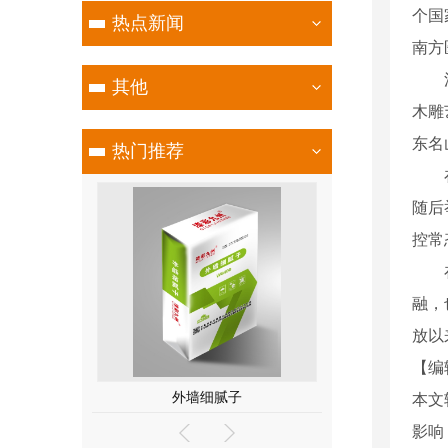
个国
热点新闻
南方
活动
其他
木雕
东名
热门推荐
在华
随后
控常
在粤
融，
放以
【编
轻质抹灰石膏
粉刷石膏
本文
影响