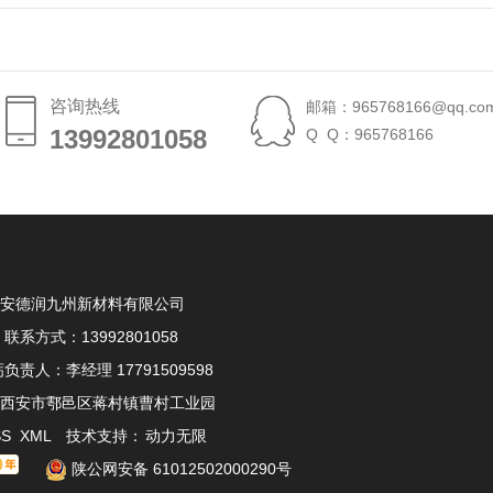
咨询热线
邮箱：965768166@qq.co
13992801058
13992801058
Q Q：965768166
安德润九州新材料有限公司
联系方式：13992801058
负责人：李经理 17791509598
西安市鄠邑区蒋村镇曹村工业园
SS
XML
技术支持：
动力无限
陕公网安备 61012502000290号