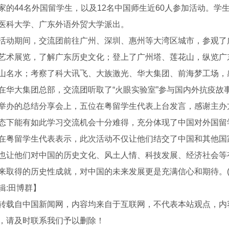
家的44名外国留学生，以及12名中国师生近60人参加活动。
医科大学、广东外语外贸大学派出。
期间，交流团前往广州、深圳、惠州等大湾区城市，参观了广
艺术展览，了解广东历史文化；登上了广州塔、莲花山，纵览广
山名水；考察了科大讯飞、大族激光、华大集团、前海梦工场，
大集团总部，交流团听取了“火眼实验室”参与国内外抗疫故
举办的总结分享会上，五位在粤留学生代表上台发言，感谢主办
态下能有如此学习交流机会十分难得，充分体现了中国对外国留
留学生代表表示，此次活动不仅让他们结交了中国和其他国家
也让他们对中国的历史文化、风土人情、科技发展、经济社会等
来取得的历史性成就，对中国的未来发展更是充满信心和期待。(
辑:田博群】
抹面砂浆
外墙细腻子
转载自中国新闻网，内容均来自于互联网，不代表本站观点，内
，请及时联系我们予以删除！