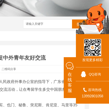
搜索
促中外青年友好交流
发现更多精彩
二维码分享
在
QQ咨询
线
省人民政府外事办公室的指导下，广东省青年联
客
习交流活动，让在粤留学生多交中国朋友，多了
咨询热线
服
13992801058
、也门、秘鲁、突尼斯、肯尼亚、马里等35