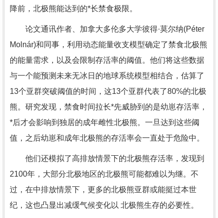
降前，北极熊能达到的*长禁食极限。
论文通讯作者、加拿大多伦多大学彼得·莫尔纳(Péter
Molnár)和同事，利用动态能量收支模型确定了禁食北极熊
的能量需求，以及会限制存活率的阈值。他们将这些数据
与一个能预测未来无冰日的地球系统模型相结合，估算了
13个亚群突破阈值的时间，这13个亚群代表了80%的北极
熊。研究发现，禁食时间拉长*先威胁到的是幼崽存活率，
*后才会影响到独居的成年雌性北极熊。一旦达到这些阈
值，之后幼崽和成年北极熊的存活率会一直处于危险中。
他们还模拟了高排放情景下的北极熊存活率，发现到
2100年，大部分北极地区的北极熊可能都难以为继。不
过，在中排放情景下，更多的北极熊亚群或能挺过本世
纪，这也凸显出减缓气候变化以 北极熊生存的必要性。