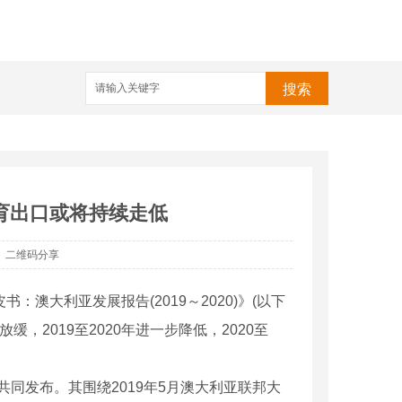
搜索
教育出口或将持续走低
二维码分享
澳大利亚发展报告(2019～2020)》(以下
缓，2019至2020年进一步降低，2020至
发布。其围绕2019年5月澳大利亚联邦大