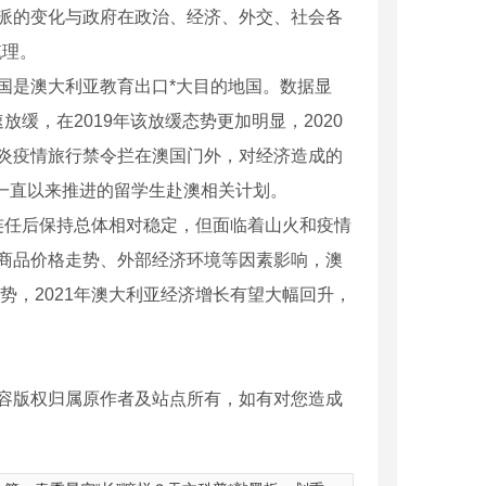
派的变化与政府在政治、经济、外交、社会各
梳理。
是澳大利亚教育出口*大目的地国。数据显
放缓，在2019年该放缓态势更加明显，2020
炎疫情旅行禁令拦在澳国门外，对经济造成的
了一直以来推进的留学生赴澳相关计划。
连任后保持总体相对稳定，但面临着山火和疫情
商品价格走势、外部经济环境等因素影响，澳
势，2021年澳大利亚经济增长有望大幅回升，
容版权归属原作者及站点所有，如有对您造成