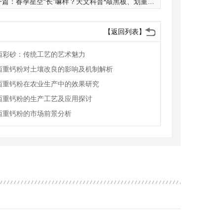
一篇：
春季星空“长”嘛样？天文科普*敲黑板、划重点！
【返回列表】
西彩砂：传统工艺的艺术魅力
西重钙粉对土壤改良的影响及机制解析
西重钙粉在农业生产中的效果研究
西重钙粉的生产工艺及应用探讨
西重钙粉的市场前景分析