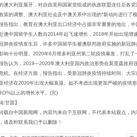
的澳大利亚展开，对自由党和国家党组成的执政联盟连任后各党
政策的调整、澳大利亚社会及中澳关系中出现的*新动向进行了
指出，教育在澳大利亚出口经济中占据非常重要的地位，中国
赴澳中国留学生人数自2014年起飞速增长，2018年开始出现增速
冠肺炎疫情发生后，许多中国留学生被澳联邦政府实施的新冠肺
影响十分明显。2020年6月维多利亚州第二轮疫情暴发，打乱
认为，2019—2020年澳大利亚国内政治形势在莫里森政府
危机。在经济方面，报告指出，受新冠肺炎疫情持续时间、大宗
亚经济在2020年出现大幅衰退。如不考虑出现更加严峻的疫情形
到3%以上的增长水平。(完)
辑:甘甜】
转载自中国新闻网，内容均来自于互联网，不代表本站观点，内
抹面砂浆
外墙细腻子
，请及时联系我们予以删除！