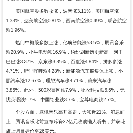
美国航空股多数收涨，波音涨3.11%，美国航空涨
1.33%，达美航空涨0.81%，西南航空涨0.49%，联合航空
涨1.96%。
热门中概股多数上涨，亿航智能涨53.5%，腾讯音乐
涨20.9%，小牛电动涨16.9%，纷纷刷新历史新高；阿里
巴巴涨3.37%，京东涨3.85%，百度涨4.84%，拼多多涨
4.71%，哔哩哔哩涨4.28%；新能源汽车股集体上涨，小
鹏汽车涨12.67%，理想汽车涨8.71%，蔚来汽车涨
3.86%。此外，500彩票网跌7.9%，物农科技跌6.6%，无
忧英语跌5.7%，中国铝业跌3.7%，宝尊电商跌2.7%。
个股方面，腾讯音乐高开高走，大涨近21%。消息面
上，腾讯音乐此前宣布斥资27亿元收购懒人听书，并获花
旗上调目标价至26美元。