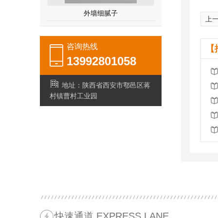
外墙细腻子
上
咨询热线
【
13992801058
地址：陕西省西安市鄠邑区蒋
村镇曹村工业园
快速通道 EXPRESS LANE