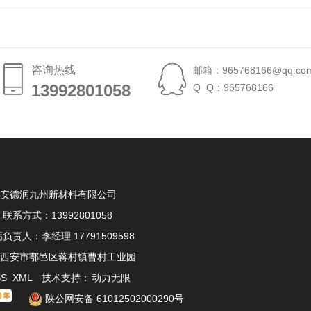
咨询热线
邮箱：965768166@qq.co
13992801058
13992801058
Q Q：965768166
安德润九州新材料有限公司
联系方式：13992801058
负责人：李经理 17791509598
西安市鄠邑区蒋村镇曹村工业园
SS
XML
技术支持：
动力无限
陕公网安备 61012502000290号