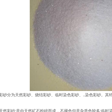
彩砂分为天然彩砂、烧结彩砂、临时染色彩砂、..染色彩砂。其
天然彩砂:是由天然矿石粉碎而成，不褪色但是杂质色较多;临时