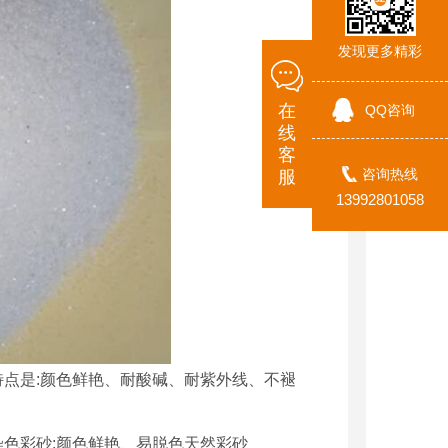
发现更多精彩
在
QQ咨询
线
客
咨询热线
服
13992801058
特点是:颜色鲜艳、耐酸碱、耐紫外线、不褪
染色彩砂:颜色鲜艳、易脱色天然彩砂