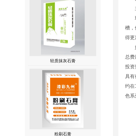
槽，
得更
总费
轻质抹灰石膏
投资
具有
约在
色系
粉刷石膏