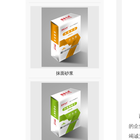
抹面砂浆
的企
竭诚